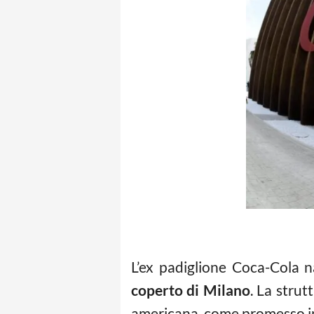
L’ex padiglione Coca-Cola 
coperto di Milano
. La strut
americana, come promesso in