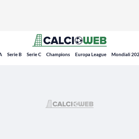
 A
Serie B
Serie C
Champions
Europa League
Mondiali 20