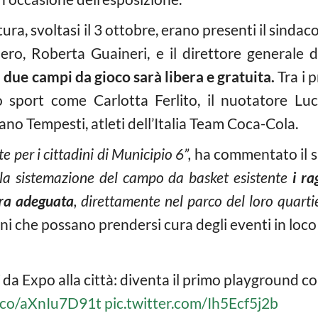
ura, svoltasi il 3 ottobre, erano presenti il sindac
ro, Roberta Guaineri, e il direttore generale d
i due campi da gioco sarà libera e gratuita.
Tra i 
 sport come Carlotta Ferlito, il nuotatore Luc
no Tempesti, atleti dell’Italia Team Coca-Cola.
 per i cittadini di Municipio 6”,
ha commentato il s
la sistemazione del campo da basket esistente
i ra
ura adeguata
, direttamente nel parco del loro quarti
i che possano prendersi cura degli eventi in loco
da Expo alla città: diventa il primo playground co
t.co/aXnIu7D91t
pic.twitter.com/Ih5Ecf5j2b