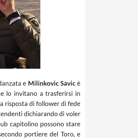
idanzata e
Milinkovic Savic
è
 lo invitano a trasferirsi in
la risposta di follower di fede
etendenti dichiarando di voler
club capitolino possono stare
 secondo portiere del Toro, e