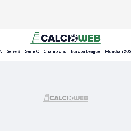
 A
Serie B
Serie C
Champions
Europa League
Mondiali 20