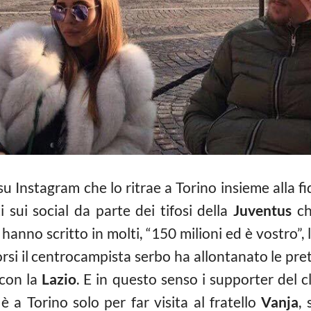
su Instagram che lo ritrae a Torino insieme alla f
 sui social da parte dei tifosi della
Juventus
che
, hanno scritto in molti, “150 milioni ed è vostro”, 
orsi il centrocampista serbo ha allontanato le pr
 con la
Lazio
. E in questo senso i supporter del 
è a Torino solo per far visita al fratello
Vanja
,