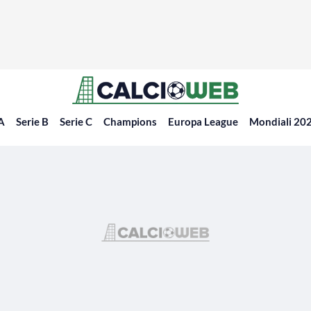
 A
Serie B
Serie C
Champions
Europa League
Mondiali 20