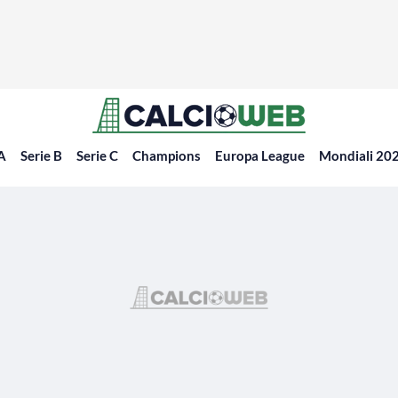
 A
Serie B
Serie C
Champions
Europa League
Mondiali 20