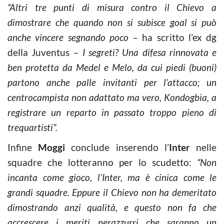
“Altri tre punti di misura contro il Chievo a
dimostrare che quando non si subisce goal si può
anche vincere segnando poco
– ha scritto l’ex dg
della Juventus –
I segreti? Una difesa rinnovata e
ben protetta da Medel e Melo, da cui piedi (buoni)
partono anche palle invitanti per l’attacco; un
centrocampista non adattato ma vero, Kondogbia, a
registrare un reparto in passato troppo pieno di
trequartisti”.
Infine
Moggi
conclude inserendo l’
Inter
nelle
squadre che lotteranno per lo scudetto:
“Non
incanta come gioco, l’Inter, ma è cinica come le
grandi squadre. Eppure il Chievo non ha demeritato
dimostrando anzi qualità, e questo non fa che
accrescere i meriti nerazzurri che saranno un