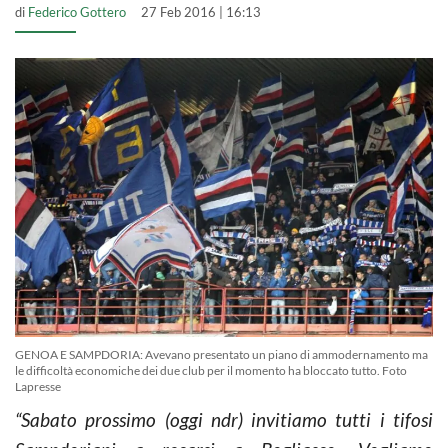
di
Federico Gottero
27 Feb 2016 | 16:13
GENOA E SAMPDORIA: Avevano presentato un piano di ammodernamento ma
le difficoltà economiche dei due club per il momento ha bloccato tutto. Foto
Lapresse
“Sabato prossimo (oggi ndr) invitiamo tutti i tifosi