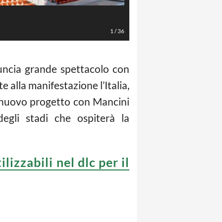
AFP/LaPresse
1
/
36
uncia grande spettacolo con
e alla manifestazione l’Italia,
n nuovo progetto con Mancini
egli stadi che ospiterà la
izzabili nel dlc per il