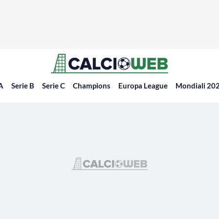
 A
Serie B
Serie C
Champions
Europa League
Mondiali 20