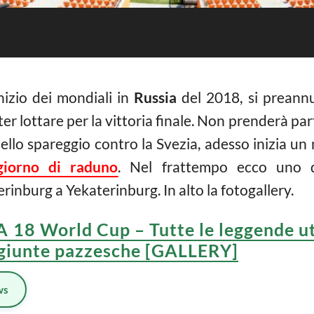
inizio dei mondiali in
Russia
del 2018, si preann
r lottare per la vittoria finale. Non prenderà part
llo spareggio contro la Svezia, adesso inizia u
giorno di raduno
. Nel frattempo ecco uno d
rinburg a Yekaterinburg. In alto la fotogallery.
A 18 World Cup – Tutte le leggende util
ggiunte pazzesche [GALLERY]
ws