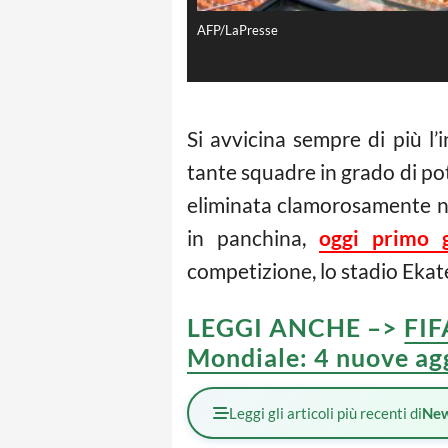
AFP/LaPresse
Si avvicina sempre di più l’
tante squadre in grado di pote
eliminata clamorosamente ne
in panchina,
oggi primo 
competizione, lo stadio Ekate
LEGGI ANCHE –>
FIF
Mondiale: 4 nuove a
Leggi gli articoli più recenti di
Ne