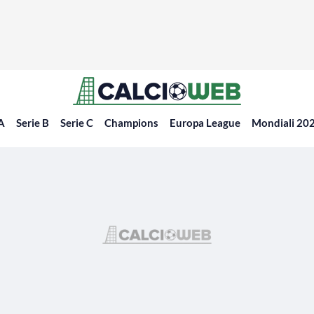
 A
Serie B
Serie C
Champions
Europa League
Mondiali 20