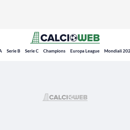
 A
Serie B
Serie C
Champions
Europa League
Mondiali 20