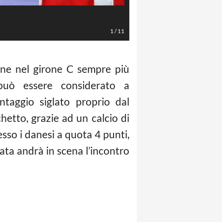
AFP/LaPresse
1
/
11
one nel girone C sempre più
 può essere considerato a
ntaggio siglato proprio dal
chetto, grazie ad un calcio di
esso i danesi a quota 4 punti,
rata andrà in scena l’incontro