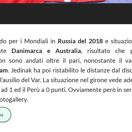
do per i Mondiali in
Russia del 2018
e situazi
tate
Danimarca e Australia
, risultato che
on sono andati oltre il pari, nonostante il va
ham
. Jedinak ha poi ristabilito le distanze dal dis
’ausilio del Var. La situazione nel girone vede ad
ia ad 1 ed il Perù a 0 punti. Ovviamente però in se
fotogallery.
ws