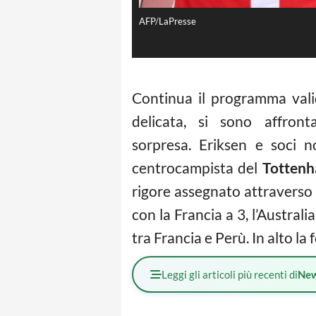
AFP/LaPresse
Continua il programma vali
delicata, si sono affron
sorpresa. Eriksen e soci n
centrocampista del
Totten
rigore assegnato attraverso l
con la Francia a 3, l’Austral
tra Francia e Perù. In alto la 
Leggi gli articoli più recenti di
Ne