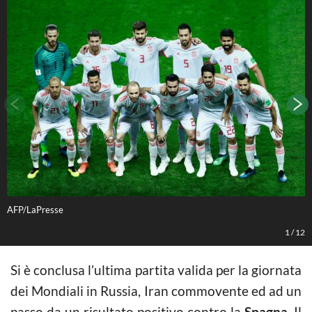
AFP/LaPresse
A
1
/
12
Si è conclusa l’ultima partita valida per la giornata
dei Mondiali in Russia, Iran commovente ed ad un
passo da un risultato positivo contro la
Spagna
. Il