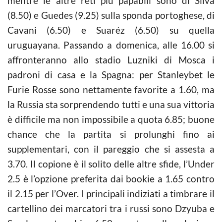
mentre le altre reti più papabili sono di Silva
(8.50) e Guedes (9.25) sulla sponda portoghese, di
Cavani (6.50) e Suaréz (6.50) su quella
uruguayana. Passando a domenica, alle 16.00 si
affronteranno allo stadio Luzniki di Mosca i
padroni di casa e la Spagna: per Stanleybet le
Furie Rosse sono nettamente favorite a 1.60, ma
la Russia sta sorprendendo tutti e una sua vittoria
è difficile ma non impossibile a quota 6.85; buone
chance che la partita si prolunghi fino ai
supplementari, con il pareggio che si assesta a
3.70. Il copione è il solito delle altre sfide, l’Under
2.5 è l’opzione preferita dai bookie a 1.65 contro
il 2.15 per l’Over. I principali indiziati a timbrare il
cartellino dei marcatori tra i russi sono Dzyuba e