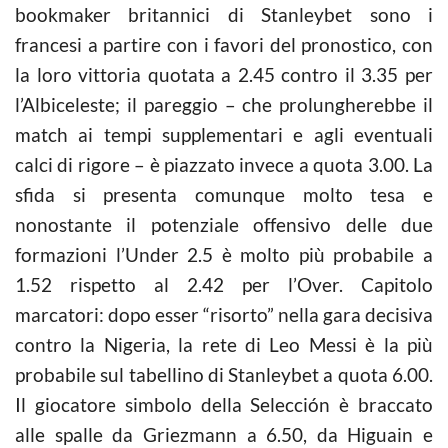
bookmaker britannici di Stanleybet sono i
francesi a partire con i favori del pronostico, con
la loro vittoria quotata a 2.45 contro il 3.35 per
l’Albiceleste; il pareggio – che prolungherebbe il
match ai tempi supplementari e agli eventuali
calci di rigore – è piazzato invece a quota 3.00. La
sfida si presenta comunque molto tesa e
nonostante il potenziale offensivo delle due
formazioni l’Under 2.5 è molto più probabile a
1.52 rispetto al 2.42 per l’Over. Capitolo
marcatori: dopo esser “risorto” nella gara decisiva
contro la Nigeria, la rete di Leo Messi è la più
probabile sul tabellino di Stanleybet a quota 6.00.
Il giocatore simbolo della Selección è braccato
alle spalle da Griezmann a 6.50, da Higuain e