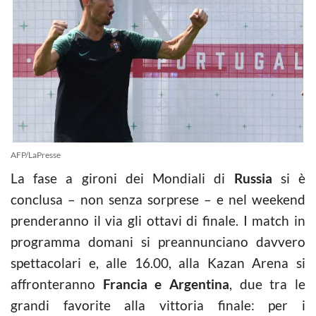
AFP/LaPresse
La fase a gironi dei Mondiali di
Russia
si è
conclusa – non senza sorprese – e nel weekend
prenderanno il via gli ottavi di finale. I match in
programma domani si preannunciano davvero
spettacolari e, alle 16.00, alla Kazan Arena si
affronteranno
Francia e Argentina
, due tra le
grandi favorite alla vittoria finale: per i