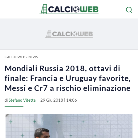
CALCIOWEB
»
NEWS
Mondiali Russia 2018, ottavi di
finale: Francia e Uruguay favorite,
Messi e Cr7 a rischio eliminazione
di
Stefano Vitetta
29 Giu 2018 | 14:06