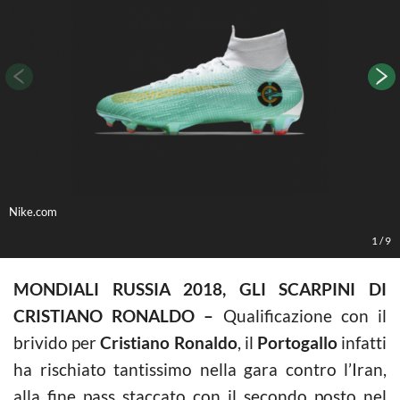
Nike.com
N
1
/
9
MONDIALI RUSSIA 2018, GLI SCARPINI DI
CRISTIANO RONALDO –
Qualificazione con il
brivido per
Cristiano Ronaldo
, il
Portogallo
infatti
ha rischiato tantissimo nella gara contro l’Iran,
alla fine pass staccato con il secondo posto nel