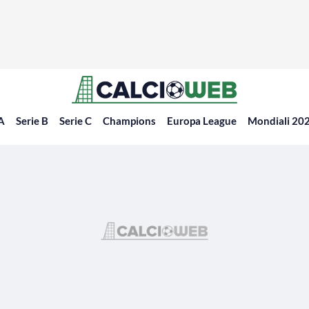
 A
Serie B
Serie C
Champions
Europa League
Mondiali 20