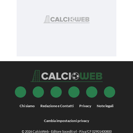
Chi siamo
Redazione e Contatti
Privacy
Note legali
Cambia impostazioni privacy
© 2026
CalcioWeb
- Editore Socedit srl - P.iva/CF 02901400800