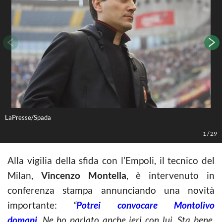
LaPresse/Spada
L
1
/
29
Alla vigilia della sfida con l’Empoli, il tecnico del
Milan,
Vincenzo Montella
, è intervenuto in
conferenza stampa annunciando una novità
importante:
“
Potrei convocare Montolivo
domani.
Ne ho parlato anche ieri con lui. Sta bene,