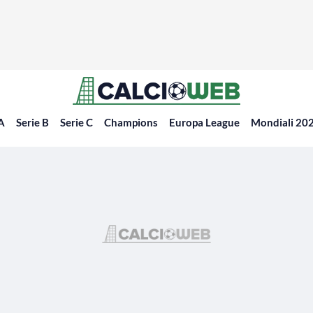
 A
Serie B
Serie C
Champions
Europa League
Mondiali 20