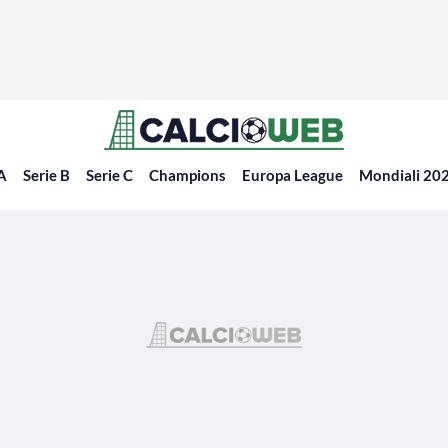
 A
Serie B
Serie C
Champions
Europa League
Mondiali 20