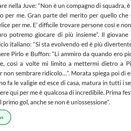
olare nella Juve: “Non è un compagno di squadra, 
to per me. Gran parte del merito per quello che 
elice per me. E’ difficile trovare persone così e no
ro potremo giocare di più insieme”. Il giovane
lcio
italiano: “Si sta evolvendo ed è più divertent
conere Pirlo e Buffon: “Li ammiro da quando ero pi
le, così a volte mi limito a mettermi dietro a P
per non sembrare ridicolo…”. Morata spiega poi di 
o fa le valigie ed esce di casa, matura in tutti i sen
re qui per me è qualcosa di incredibile. Prima fes
il primo gol, anche se non è un’ossessione”.
ws