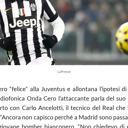
LaPresse
o “felice” alla Juventus e allontana l’ipotesi d
 radiofonica Onda Cero l’attaccante parla del s
rto con Carlo Ancelotti, il tecnico del Real che 
. “Ancora non capisco perché a Madrid sono passat
l giovane bomber bianconero. “Non chiedevo di g