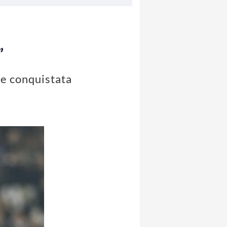
”
le conquistata