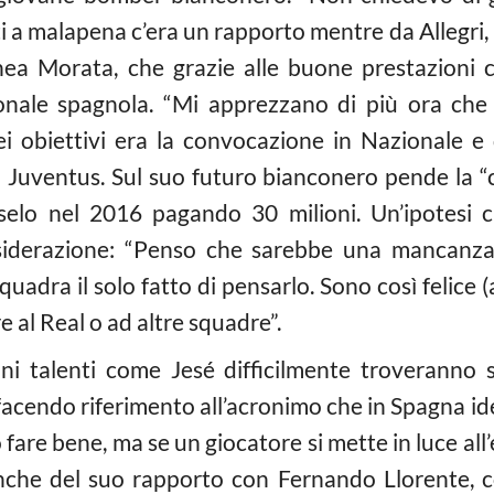
i a malapena c’era un rapporto mentre da Allegri, 
inea Morata, che grazie alle buone prestazioni 
nale spagnola. “Mi apprezzano di più ora che
ei obiettivi era la convocazione in Nazionale e
la Juventus. Sul suo futuro bianconero pende la “
elo nel 2016 pagando 30 milioni. Un’ipotesi 
derazione: “Penso che sarebbe una mancanza di
squadra il solo fatto di pensarlo. Sono così felice 
al Real o ad altre squadre”.
i talenti come Jesé difficilmente troveranno sp
facendo riferimento all’acronimo che in Spagna ide
fare bene, ma se un giocatore si mette in luce all’
nche del suo rapporto con Fernando Llorente, c