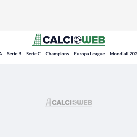
 A
Serie B
Serie C
Champions
Europa League
Mondiali 20