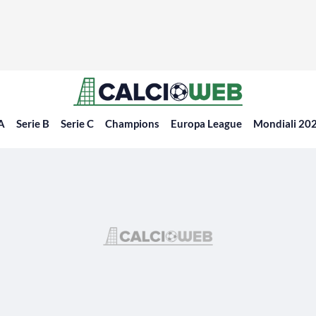
 A
Serie B
Serie C
Champions
Europa League
Mondiali 20