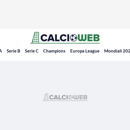
 A
Serie B
Serie C
Champions
Europa League
Mondiali 20