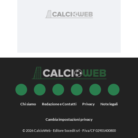
Chi siamo
Redazione e Contatti
Privacy
Note legali
Cambia impostazioni privacy
© 2026
CalcioWeb
- Editore Socedit srl - P.iva/CF 02901400800