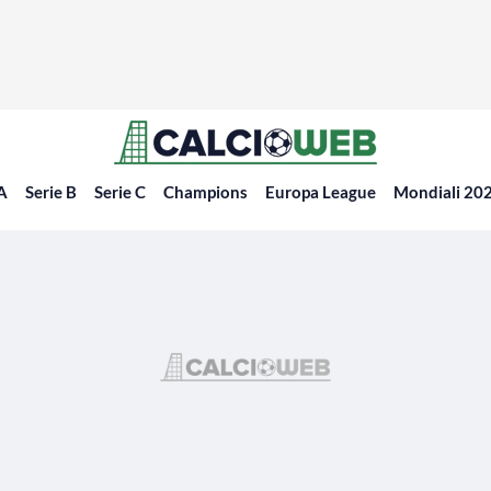
 A
Serie B
Serie C
Champions
Europa League
Mondiali 20