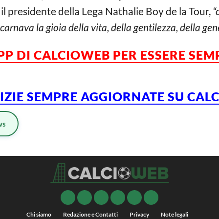
il presidente della Lega Nathalie Boy de la Tour,
“
arnava la gioia della vita, della gentilezza, della gen
APP DI CALCIOWEB PER ESSERE SE
TIZIE SEMPRE AGGIORNATE SU CAL
ws
Chi siamo
Redazione e Contatti
Privacy
Note legali