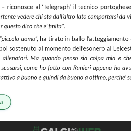
– riconosce al ‘Telegraph’ il tecnico portoghes
rtente vedere chi sta dall’altro lato comportarsi da v
 questo dico che e’ finita”
.
 “piccolo uomo”,
ha tirato in ballo l’atteggiamento
 poi sostenuto al momento dell’esonero al Leices
ltri allenatori. Ma quando penso sia colpa mia e c
scusarsi, come ho fatto con Ranieri appena ho avuto
 cattivo a buono e quindi da buono a ottimo, perche’
ws