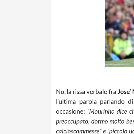
No, la rissa verbale fra
Jose’
l’ultima parola parlando d
occasione:
“Mourinho dice ch
preoccupato, dormo molto ben
calcioscommesse” e “piccolo u