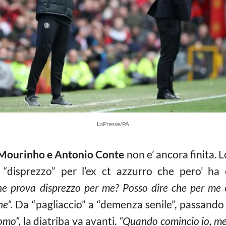
LaPresse/PA
 Mourinho e Antonio Conte
non e’ ancora finita. L
i “disprezzo” per l’ex ct azzurro che pero’ ha
e prova disprezzo per me? Posso dire che per me 
e”.
Da “pagliaccio” a “demenza senile”, passando
omo”,
la diatriba va avanti.
“Quando comincio io, me 