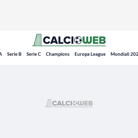
 A
Serie B
Serie C
Champions
Europa League
Mondiali 20