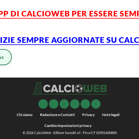
PP DI CALCIOWEB PER ESSERE SE
TIZIE SEMPRE AGGIORNATE SU CA
ws
Chi siamo
Redazione e Contatti
Privacy
Note legali
Cambia impostazioni privacy
© 2026
CalcioWeb
- Editore Socedit srl - P.iva/CF 02901400800