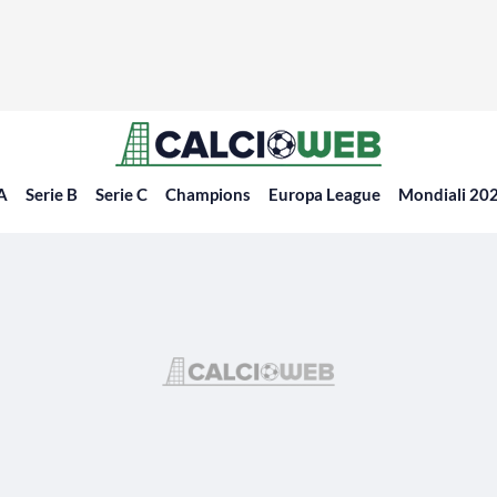
 A
Serie B
Serie C
Champions
Europa League
Mondiali 20