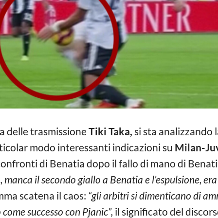
a delle trasmissione
Tiki Taka,
si sta analizzando 
ticolar modo interessanti indicazioni su
Milan-Ju
nfronti di Benatia dopo il fallo di mano di Benatia
ro, manca il secondo giallo a Benatia e l’espulsione, er
emma scatena il caos:
“gli arbitri si dimenticano di a
ò come successo con Pjanic”,
il significato del discors