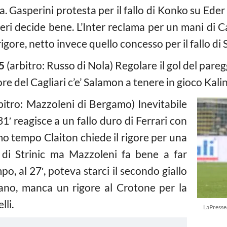
na. Gasperini protesta per il fallo di Konko su Eder
ri decide bene. L’Inter reclama per un mani di Ca
 rigore, netto invece quello concesso per il fallo di
5
(arbitro: Russo di Nola) Regolare il gol del pareg
re del Cagliari c’e’ Salamon a tenere in gioco Kalin
bitro: Mazzoleni di Bergamo) Inevitabile
1′ reagisce a un fallo duro di Ferrari con
mo tempo Claiton chiede il rigore per una
di Strinic ma Mazzoleni fa bene a far
, al 27′, poteva starci il secondo giallo
mano, manca un rigore al Crotone per la
lli.
LaPresse