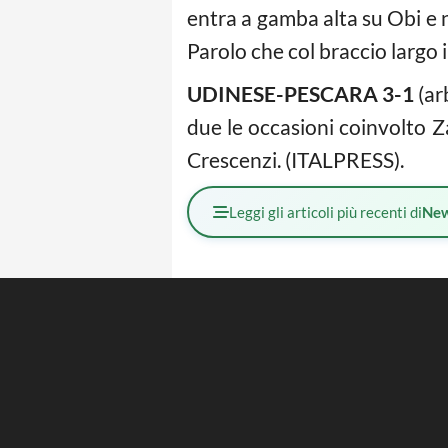
entra a gamba alta su Obi e n
Parolo che col braccio largo in
UDINESE-PESCARA 3-1
(ar
due le occasioni coinvolto Z
Crescenzi. (ITALPRESS).
Leggi gli articoli più recenti di
Ne