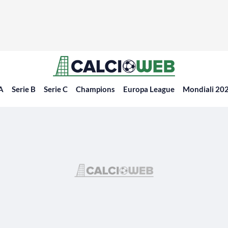
 A
Serie B
Serie C
Champions
Europa League
Mondiali 20