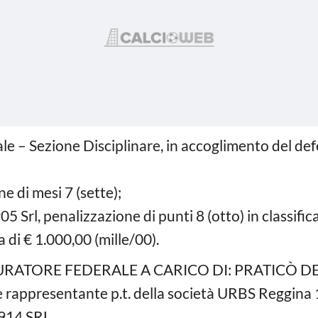
le – Sezione Disciplinare, in accoglimento del def
e di mesi 7 (sette);
 Srl, penalizzazione di punti 8 (otto) in classific
di € 1.000,00 (mille/00).
RATORE FEDERALE A CARICO DI: PRATICÒ D
 rappresentante p.t. della società URBS Reggina 1
914 SRL