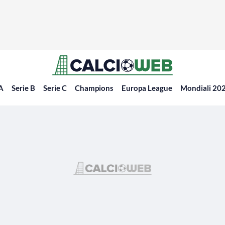
 A
Serie B
Serie C
Champions
Europa League
Mondiali 20