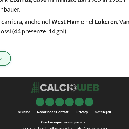
enbauer.
i carriera, anche nel
West Ham
e nel
Lokeren
, Van
Rossi (44 presenze, 14 gol).
ws
Chi siamo
Redazione e Contatti
Privacy
Note legali
Cambia impostazioni privacy
© 2026
CalcioWeb
- Editore Socedit srl - P.iva/CF 02901400800