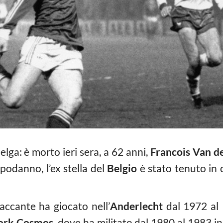
elga: è morto ieri sera, a 62 anni,
Francois Van de
podanno, l’ex stella del
Belgio
è stato tenuto in
accante ha giocato nell’
Anderlecht
dal 1972 al 
ork Cosmos
, dove ha militato dal 1980 al 1983 i