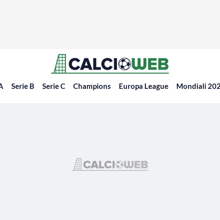
 A
Serie B
Serie C
Champions
Europa League
Mondiali 20