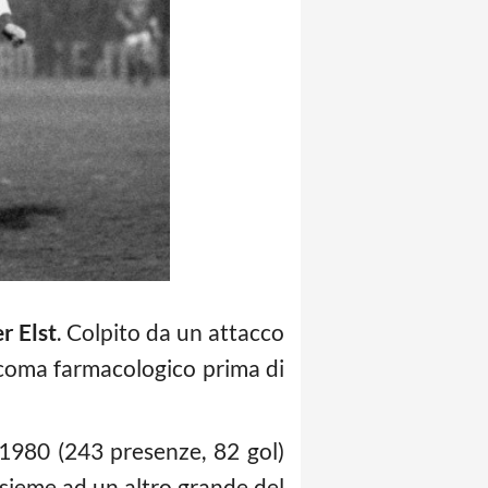
r Elst
. Colpito da un attacco
 coma farmacologico prima di
1980 (243 presenze, 82 gol)
nsieme ad un altro grande del