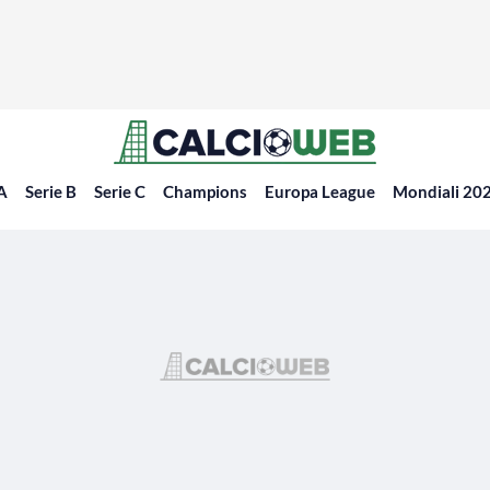
 A
Serie B
Serie C
Champions
Europa League
Mondiali 20