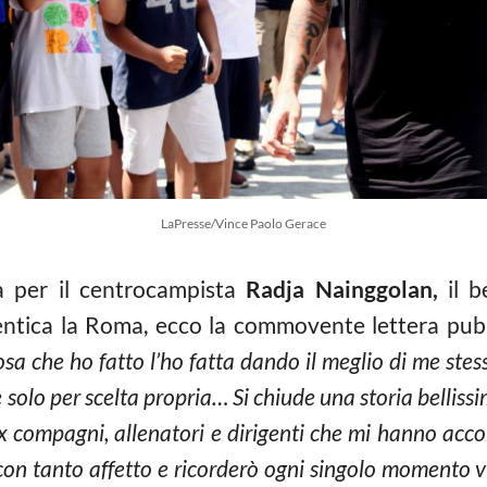
LaPresse/Vince Paolo Gerace
a per il centrocampista
Radja Nainggolan,
il b
tica la Roma, ecco la commovente lettera pubbl
osa che ho fatto l’ho fatta dando il meglio di me stes
solo per scelta propria… Si chiude una storia belliss
ex compagni, allenatori e dirigenti che mi hanno ac
si con tanto affetto e ricorderò ogni singolo momento 