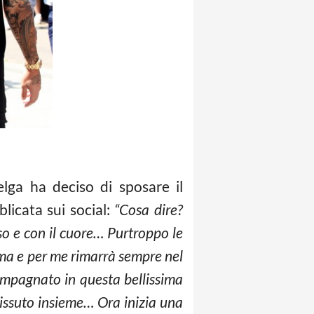
elga ha deciso di sposare il
icata sui social:
“Cosa dire?
so e con il cuore… Purtroppo le
ima e per me rimarrà sempre nel
compagnato in questa bellissima
vissuto insieme… Ora inizia una