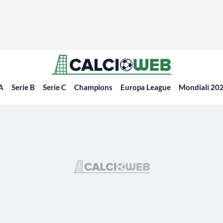
 A
Serie B
Serie C
Champions
Europa League
Mondiali 20