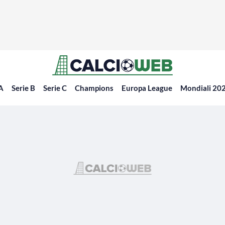
 A
Serie B
Serie C
Champions
Europa League
Mondiali 20