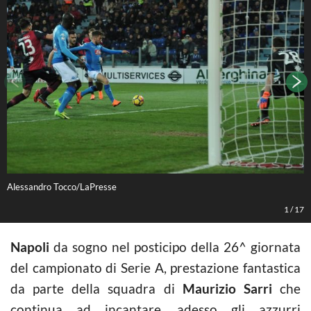
Alessandro Tocco/LaPresse
A
1
/
17
Napoli
da sogno nel posticipo della 26^ giornata
del campionato di Serie A, prestazione fantastica
da parte della squadra di
Maurizio Sarri
che
continua ad incantare, adesso gli azzurri