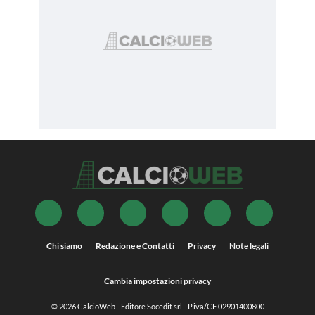
Chi siamo
Redazione e Contatti
Privacy
Note legali
Cambia impostazioni privacy
© 2026
CalcioWeb
- Editore Socedit srl - P.iva/CF 02901400800