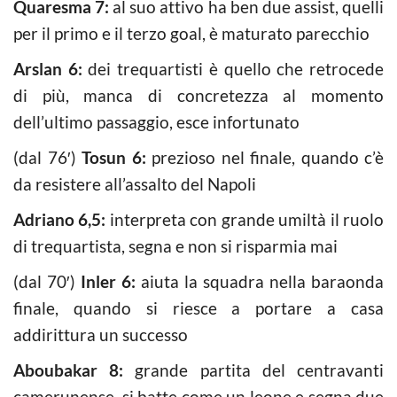
Quaresma 7:
al suo attivo ha ben due assist, quelli
per il primo e il terzo goal, è maturato parecchio
Arslan 6:
dei trequartisti è quello che retrocede
di più, manca di concretezza al momento
dell’ultimo passaggio, esce infortunato
(dal 76′)
Tosun 6:
prezioso nel finale, quando c’è
da resistere all’assalto del Napoli
Adriano 6,5:
interpreta con grande umiltà il ruolo
di trequartista, segna e non si risparmia mai
(dal 70′)
Inler 6:
aiuta la squadra nella baraonda
finale, quando si riesce a portare a casa
addirittura un successo
Aboubakar 8:
grande partita del centravanti
camerunense, si batte come un leone e segna due