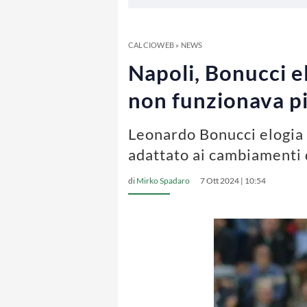
CALCIOWEB
»
NEWS
Napoli, Bonucci e
non funzionava p
Leonardo Bonucci elogia A
adattato ai cambiamenti 
di
Mirko Spadaro
7 Ott 2024 | 10:54