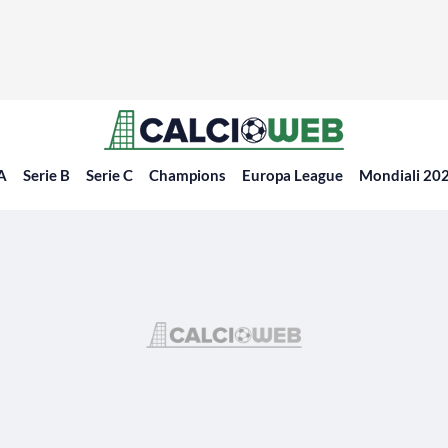
 A
Serie B
Serie C
Champions
Europa League
Mondiali 20