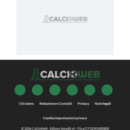
Chi siamo
Redazione e Contatti
Privacy
Note legali
Cambia impostazioni privacy
© 2026
CalcioWeb
- Editore Socedit srl - P.iva/CF 02901400800