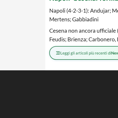
Napoli (4-2-3-1): Andujar; Me
Mertens; Gabbiadini
Cesena non ancora ufficiale (4
Feudis; Brienza; Carbonero, 
Leggi gli articoli più recenti di
Ne