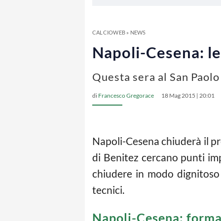
CALCIOWEB
»
NEWS
Napoli-Cesena: le 
Questa sera al San Paolo 
di
Francesco Gregorace
18 Mag 2015 | 20:01
Napoli-Cesena chiuderà il pr
di Benitez cercano punti im
chiudere in modo dignitoso 
tecnici.
Napoli-Cesena: formaz