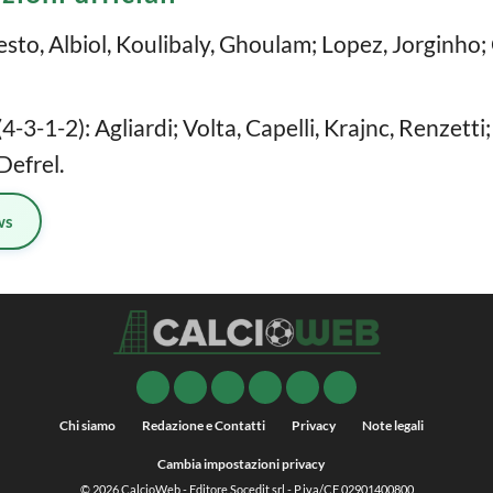
sto, Albiol, Koulibaly, Ghoulam; Lopez, Jorginho;
-3-1-2): Agliardi; Volta, Capelli, Krajnc, Renzetti
Defrel.
ws
Chi siamo
Redazione e Contatti
Privacy
Note legali
Cambia impostazioni privacy
© 2026
CalcioWeb
- Editore Socedit srl - P.iva/CF 02901400800