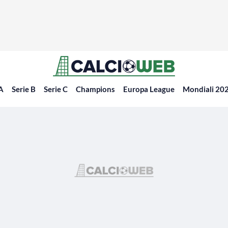
 A
Serie B
Serie C
Champions
Europa League
Mondiali 20