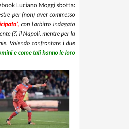
cebook Luciano Moggi sbotta:
lvestre per (non) aver commesso
cipata’,
con l’arbitro indagato
te (?) il Napoli, mentre per la
hie. Volendo confrontare i due
mini e come tali hanno le loro