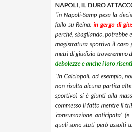
NAPOLI, IL DURO ATTACC
“in Napoli-Samp pesa la decisi
fallo su Reina:
in gergo di giu
perché, sbagliando, potrebbe e
magistratura sportiva il caso
metri di giudizio troveremmo de
debolezze e anche i loro risen
“In Calciopoli, ad esempio, n
non risulta alcuna partita alt
sportivo) si è giunti alla ma
commesso il fatto mentre il tri
‘consumazione anticipata’ (e 
quali sono stati però assolti t