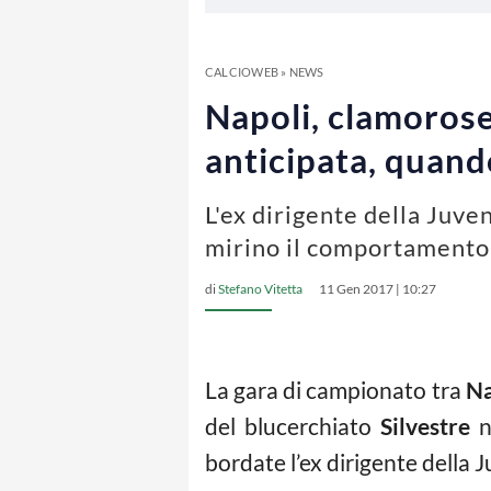
CALCIOWEB
»
NEWS
Napoli, clamoros
anticipata, quand
L'ex dirigente della Juve
mirino il comportamento 
di
Stefano Vitetta
11 Gen 2017 | 10:27
La gara di campionato tra
Na
del blucerchiato
Silvestre
n
bordate l’ex dirigente della