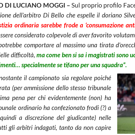
O DI LUCIANO MOGGI –
Sul proprio profilo Fa
one dell’arbitro Di Bello che espelle il doriano Si
stizia ordinaria sarebbe frode a ‘consumazione anti
ssere considerato colpevole di aver favorito volutamen
 potrebbe comportare al massimo una tirata d’orecc
lle difficoltà,
ma come ben si sa i magistrati sono uo
timenti… specialmente se tifano per una squadra”.
onostante il campionato sia regolare poiché
erata (per ammissione dello stesso tribunale
ssima pena per chi evidentemente (non) ha
bunale ordinario ha confezionato frodi (?) a
quindi a discrezione del giudicante) nelle
utti gli arbitri indagati, tanto da non capire