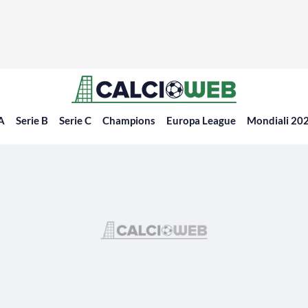
 A
Serie B
Serie C
Champions
Europa League
Mondiali 20