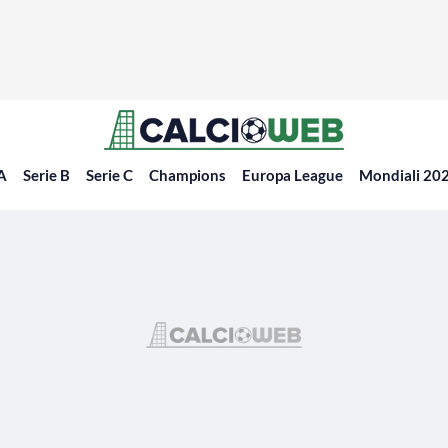
 A
Serie B
Serie C
Champions
Europa League
Mondiali 20