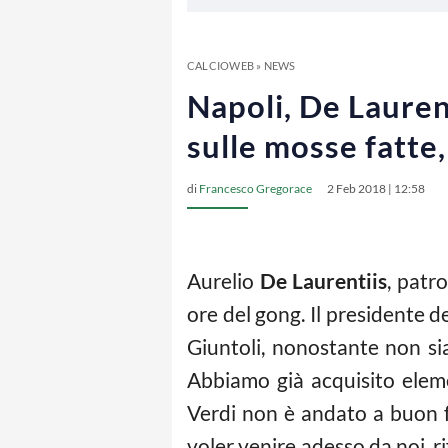
CALCIOWEB
»
NEWS
Napoli, De Laurent
sulle mosse fatte
di
Francesco Gregorace
2 Feb 2018 | 12:58
Aurelio
De Laurentiis
, patr
ore del gong. Il presidente 
Giuntoli, nonostante non si
Abbiamo già acquisito eleme
Verdi non è andato a buon fi
voler venire adesso da noi, ri