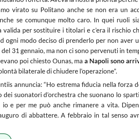
amo virato su Politano anche se non era un acq
nche se comunque molto caro. In quei ruoli si
a valida per sostituire i titolari e c’era il rischi
d ogni modo deciso di prenderlo per non aver ult
22 del 31 gennaio, ma non ci sono pervenuti in tem
 avevano poi chiesto Ounas, ma
a Napoli sono arri
olontà bilaterale di chiudere l’operazione”.
tiis annuncia: “Ho estrema fiducia nella forza del
 dei suonatori d’orchestra che suonano lo sparti
o io e per me può anche rimanere a vita. Dipen
 auguro di abbattere. A febbraio in tal senso a