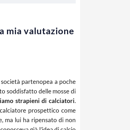
la mia valutazione
la società partenopea a poche
to soddisfatto delle mosse di
amo strapieni di calciatori
.
 calciatore prospettico come
e, ma lui ha ripensato di non
 conosceva già l’idea di calcio