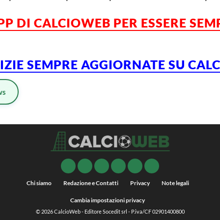
APP DI CALCIOWEB PER ESSERE SE
TIZIE SEMPRE AGGIORNATE SU CA
ws
Chi siamo
Redazione e Contatti
Privacy
Note legali
Cambia impostazioni privacy
© 2026
CalcioWeb
- Editore Socedit srl - P.iva/CF 02901400800