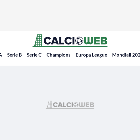
 A
Serie B
Serie C
Champions
Europa League
Mondiali 20