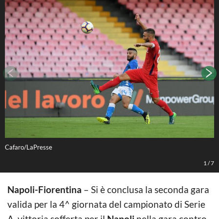
Cafaro/LaPresse
C
1
/
7
Napoli-Fiorentina
– Si è conclusa la seconda gara
valida per la 4^ giornata del campionato di Serie
A, vittoria sofferta per il
Napoli
nella gara contro