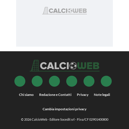
Chi siamo
Redazione e Contatti
Privacy
Note legali
Cambia impostazioni privacy
© 2026
CalcioWeb
- Editore Socedit srl - P.iva/CF 02901400800