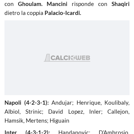
con
Ghoulam. Mancini
risponde con
Shaqiri
dietro la coppia
Palacio-Icardi.
Napoli (4-2-3-1):
Andujar; Henrique, Koulibaly,
Albiol, Strinic; David Lopez, Inler; Callejon,
Hamsik, Mertens; Higuain
Inter (4-3-1-2):
Handanovic; D’Ambrosio,