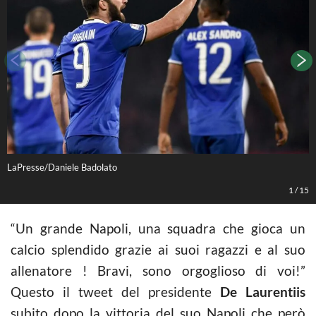
LaPresse/Daniele Badolato
L
1
/
15
“Un grande Napoli, una squadra che gioca un
calcio splendido grazie ai suoi ragazzi e al suo
allenatore ! Bravi, sono orgoglioso di voi!”
Questo il tweet del presidente
De Laurentiis
subito dopo la vittoria del suo Napoli che però