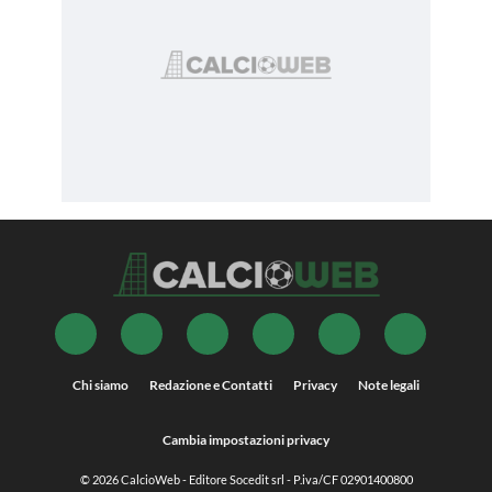
Chi siamo
Redazione e Contatti
Privacy
Note legali
Cambia impostazioni privacy
© 2026
CalcioWeb
- Editore Socedit srl - P.iva/CF 02901400800