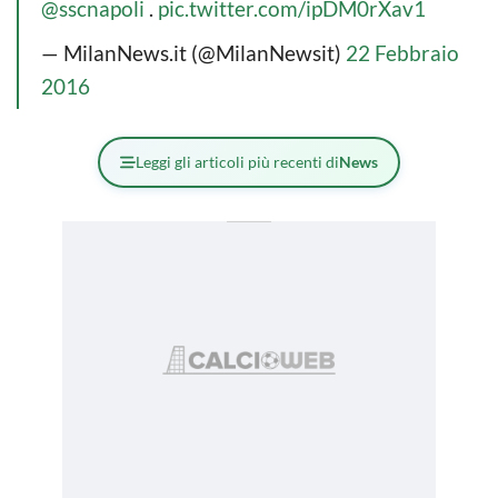
@sscnapoli
.
pic.twitter.com/ipDM0rXav1
— MilanNews.it (@MilanNewsit)
22 Febbraio
2016
Leggi gli articoli più recenti di
News