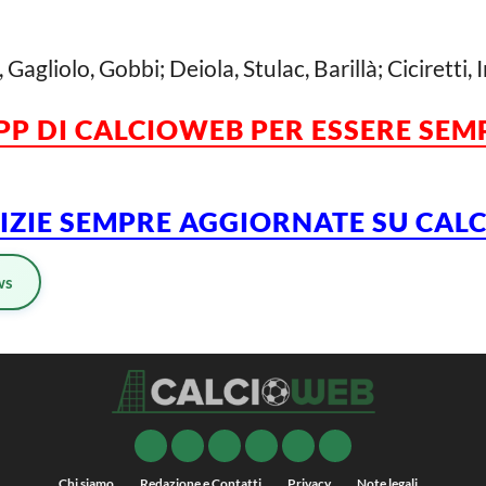
Gagliolo, Gobbi; Deiola, Stulac, Barillà; Ciciretti,
APP DI CALCIOWEB PER ESSERE SE
TIZIE SEMPRE AGGIORNATE SU CA
ws
Chi siamo
Redazione e Contatti
Privacy
Note legali