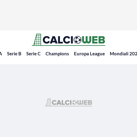
 A
Serie B
Serie C
Champions
Europa League
Mondiali 20