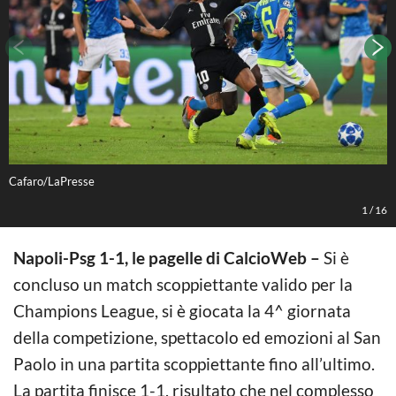
Cafaro/LaPresse
C
1
/
16
Napoli-Psg 1-1, le pagelle di CalcioWeb –
Si è
concluso un match scoppiettante valido per la
Champions League, si è giocata la 4^ giornata
della competizione, spettacolo ed emozioni al San
Paolo in una partita scoppiettante fino all’ultimo.
La partita finisce 1-1, risultato che nel complesso