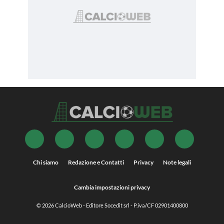
Chi siamo
Redazione e Contatti
Privacy
Note legali
Cambia impostazioni privacy
© 2026
CalcioWeb
- Editore Socedit srl - P.iva/CF 02901400800