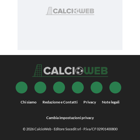
Chi siamo
Redazione e Contatti
Privacy
Note legali
Cambia impostazioni privacy
© 2026
CalcioWeb
- Editore Socedit srl - P.iva/CF 02901400800