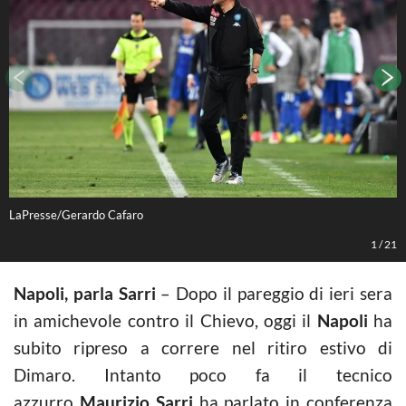
LaPresse/Gerardo Cafaro
L
1
/
21
Napoli, parla Sarri
– Dopo il pareggio di ieri sera
in amichevole contro il Chievo, oggi il
Napoli
ha
subito ripreso a correre nel ritiro estivo di
Dimaro. Intanto poco fa il tecnico
azzurro
Maurizio Sarri
ha parlato in conferenza